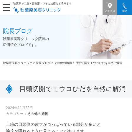
秋葉原で二重・鼻整形・ワキガ治療など承ります
アクセス
電話
院長ブログ
秋葉原美容クリニック院長の
症例紹介ブログです。
秋葉原美容クリニック
>
院長ブログ
>
その他の施術
>
目頭切開でモウコひだを自然に解消
目頭切開でモウコひだを自然に解消
2024年11月22日
カテゴリー：
その他の施術
上瞼の目頭側の皮フがつっぱっている部分が多いと
涙丘が隠れるように見えることがあります。