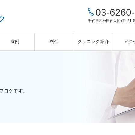
03-6260
千代田区神田佐久間町1-21 
症例
料金
クリニック紹介
アク
目頭切開
医療レーザー脱毛
鼻の形成
多汗症・ワキガ治療
ピアス・ボディピアス
ブログです。