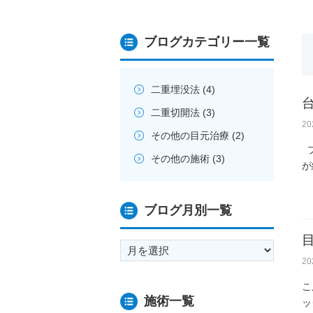
ブログカテゴリー一覧
二重埋没法
(4)
二重切開法
(3)
2
その他の目元治療
(2)
ブ
その他の施術
(3)
が
ブログ月別一覧
ブ
ロ
2
グ
月
こ
施術一覧
別
ッ