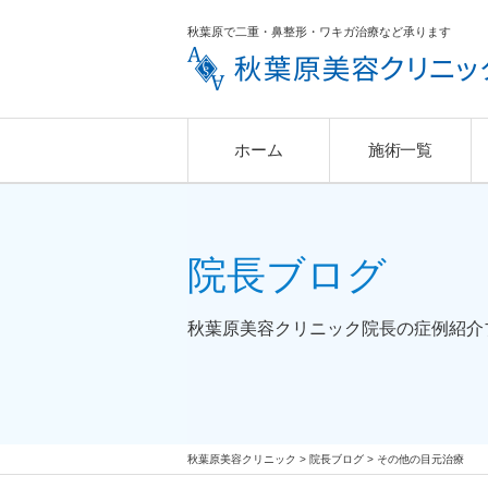
秋葉原で二重・鼻整形・ワキガ治療など承ります
ホーム
施術一覧
二重治療
二重治療
院長紹介
目の形成
鼻の形成
院長ブログ
院長ブログ
美肌治療
注入治療
男性施術
秋葉原美容クリニック院長の
症例紹介
秋葉原美容クリニック
>
院長ブログ
>
その他の目元治療