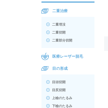
一
覧
二重治療
二重埋没
二重切開
二重部分切開
医療レーザー脱毛
目の形成
目頭切開
目尻切開
上瞼のたるみ
下瞼のたるみ