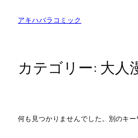
内
容
アキハバラコミック
を
ス
キ
ッ
カテゴリー:
大人
プ
何も見つかりませんでした。別のキー